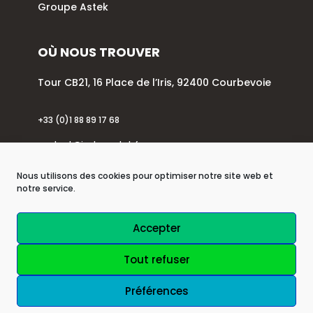
Groupe Astek
OÙ NOUS TROUVER
Tour CB21, 16 Place de l’Iris, 92400 Courbevoie
+33 (0)1 88 89 17 68
contact@incka-astek.fr
Nous utilisons des cookies pour optimiser notre site web et
notre service.
| © 2026 Astek Group |
Accepter
| Mentions légales |
Tout refuser
| Politique de confidentialité |
Préférences